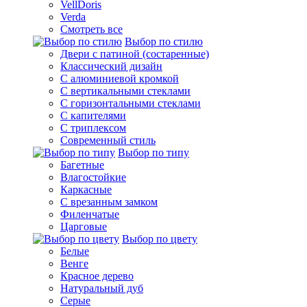
VellDoris
Verda
Смотреть все
Выбор по стилю
Двери с патиной (состаренные)
Классический дизайн
С алюминиевой кромкой
С вертикальными стеклами
С горизонтальными стеклами
С капителями
С триплексом
Современный стиль
Выбор по типу
Багетные
Влагостойкие
Каркасные
С врезанным замком
Филенчатые
Царговые
Выбор по цвету
Белые
Венге
Красное дерево
Натуральный дуб
Серые