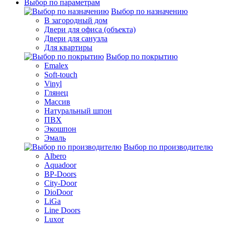
Выбор по параметрам
Выбор по назначению
В загородный дом
Двери для офиса (объекта)
Двери для санузла
Для квартиры
Выбор по покрытию
Emalex
Soft-touch
Vinyl
Глянец
Массив
Натуральный шпон
ПВХ
Экошпон
Эмаль
Выбор по производителю
Albero
Aquadoor
BP-Doors
City-Door
DioDoor
LiGa
Line Doors
Luxor