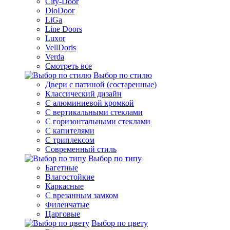
City-Door
DioDoor
LiGa
Line Doors
Luxor
VellDoris
Verda
Смотреть все
Выбор по стилю
Двери с патиной (состаренные)
Классический дизайн
С алюминиевой кромкой
С вертикальными стеклами
С горизонтальными стеклами
С капителями
С триплексом
Современный стиль
Выбор по типу
Багетные
Влагостойкие
Каркасные
С врезанным замком
Филенчатые
Царговые
Выбор по цвету