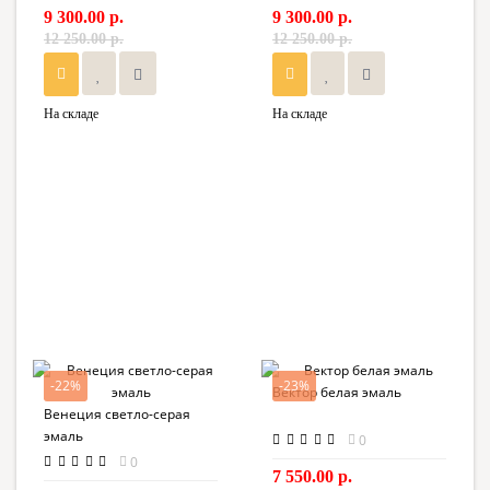
9 300.00 р.
9 300.00 р.
12 250.00 р.
12 250.00 р.
На складе
На складе
-22%
-23%
Вектор белая эмаль
Венеция светло-серая
эмаль
0
0
7 550.00 р.