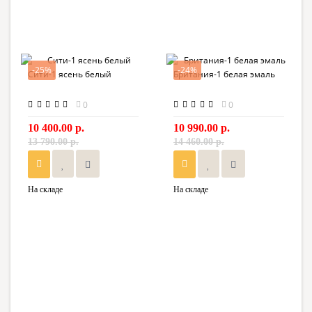
-25%
-24%
Сити-1 ясень белый
Британия-1 белая эмаль
0
0
10 400.00 р.
10 990.00 р.
13 790.00 р.
14 460.00 р.
На складе
На складе