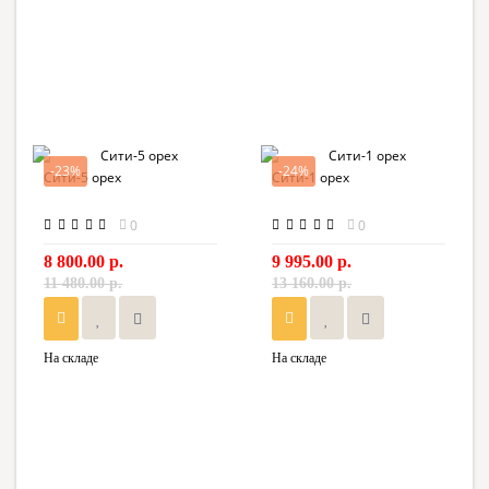
-23%
-24%
Сити-5 орех
Сити-1 орех
0
0
8 800.00 р.
9 995.00 р.
11 480.00 р.
13 160.00 р.
На складе
На складе