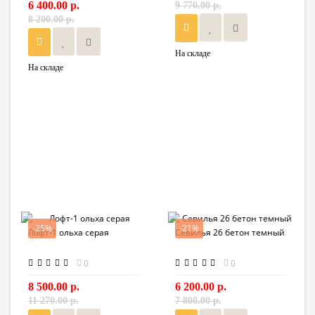
6 400.00 р.
9 770.00 р.
8 200.00 р.
На складе
На складе
-25%
-21%
Лофт-1 ольха серая
Севилья 26 бетон темный
0
0
8 500.00 р.
6 200.00 р.
11 270.00 р.
7 800.00 р.