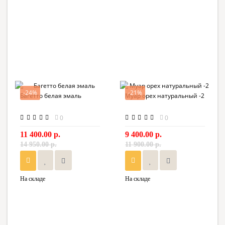
-24%
-21%
Багетто белая эмаль
Муар орех натуральный -2
0
0
11 400.00 р.
9 400.00 р.
14 950.00 р.
11 900.00 р.
На складе
На складе