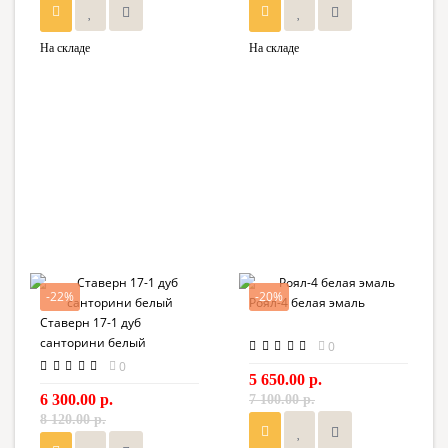
На складе
На складе
-22%
-20%
Роял-4 белая эмаль
Ставерн 17-1 дуб
санторини белый
0
0
5 650.00 р.
6 300.00 р.
7 100.00 р.
8 120.00 р.