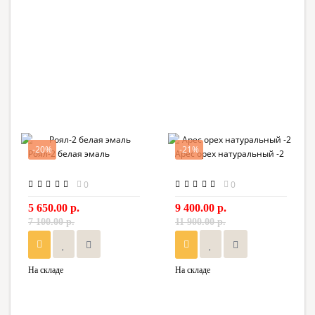
-20%
-21%
Роял-2 белая эмаль
Арес орех натуральный -2
0
0
5 650.00 р.
9 400.00 р.
7 100.00 р.
11 900.00 р.
На складе
На складе