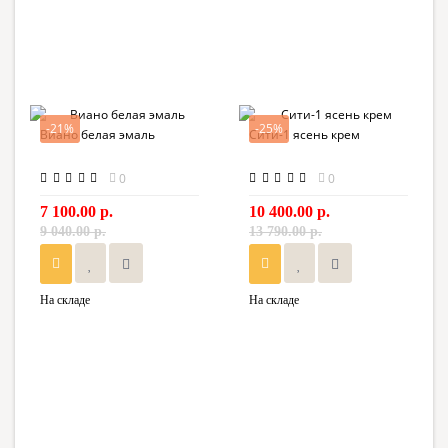
-21%
-25%
Виано белая эмаль
Сити-1 ясень крем
0
0
7 100.00 р.
10 400.00 р.
9 040.00 р.
13 790.00 р.
На складе
На складе