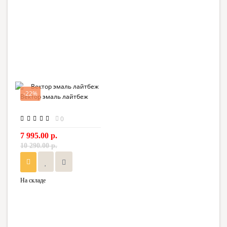
-22%
Вектор эмаль лайтбеж
0
7 995.00 р.
10 290.00 р.
На складе