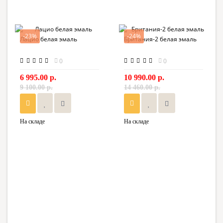
-23%
-24%
Лацио белая эмаль
Британия-2 белая эмаль
0
0
6 995.00 р.
10 990.00 р.
9 100.00 р.
14 460.00 р.
На складе
На складе