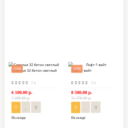
-19%
-25%
Севилья 32 бетон светлый
Лофт-1 вайт
0
0
6 100.00 р.
8 500.00 р.
7 490.00 р.
11 270.00 р.
На складе
На складе