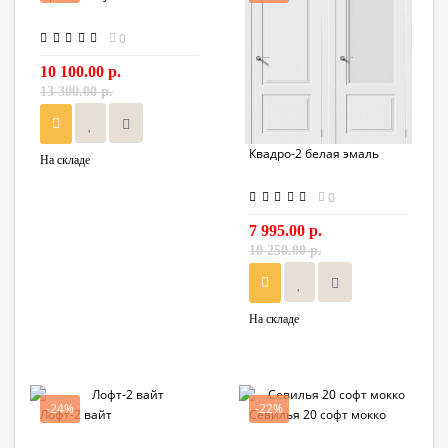
0
10 100.00 р.
13 300.00 р.
Квадро-2 белая эмаль
На складе
0
7 995.00 р.
10 250.00 р.
На складе
-24%
-22%
Лофт-2 вайт
Севилья 20 софт мокко