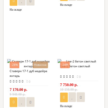
На складе
На складе
-28%
Новинка
-24%
Line-2 бетон светлый
Ставерн 17-1 дуб мадейра
янтарь
0
0
7 750.00 р.
7 170.00 р.
10 150.00 р.
9 940.00 р.
На складе