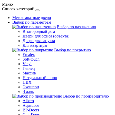
Меню
Список категорий
Межкомнатные двери
Выбор по параметрам
Выбор по назначению
В загородный дом
Двери для офиса (объекта)
Двери для санузла
Для квартиры
Выбор по покрытию
Emalex
Soft-touch
Vinyl
Глянец
Массив
Натуральный шпон
ПВХ
Экошпон
Эмаль
Выбор по производителю
Albero
Aquadoor
BP-Doors
City-Door