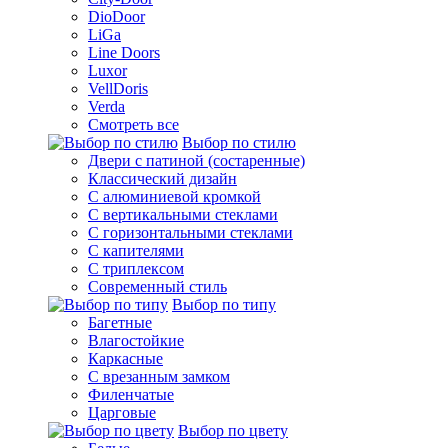
DioDoor
LiGa
Line Doors
Luxor
VellDoris
Verda
Смотреть все
Выбор по стилю
Двери с патиной (состаренные)
Классический дизайн
С алюминиевой кромкой
С вертикальными стеклами
С горизонтальными стеклами
С капителями
С триплексом
Современный стиль
Выбор по типу
Багетные
Влагостойкие
Каркасные
С врезанным замком
Филенчатые
Царговые
Выбор по цвету