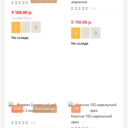
зеркалом
0
0
9 500.00 р.
12 600.00 р.
8 760.00 р.
На складе
На складе
-23%
Популярное
-7%
Фараон 2 мореный дуб
Классик 102 карельский
орех
0