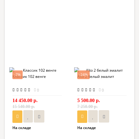
-7%
-24%
Классик 102 венге
Alto 2 белый эмалит
0
0
14 450.00 р.
5 500.00 р.
15 540.00 р.
7 250.00 р.
На складе
На складе