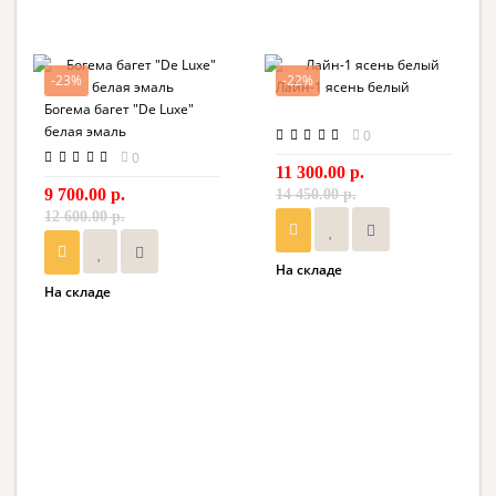
-23%
-22%
Лайн-1 ясень белый
Богема багет "De Luxe"
белая эмаль
0
0
11 300.00 р.
9 700.00 р.
14 450.00 р.
12 600.00 р.
На складе
На складе