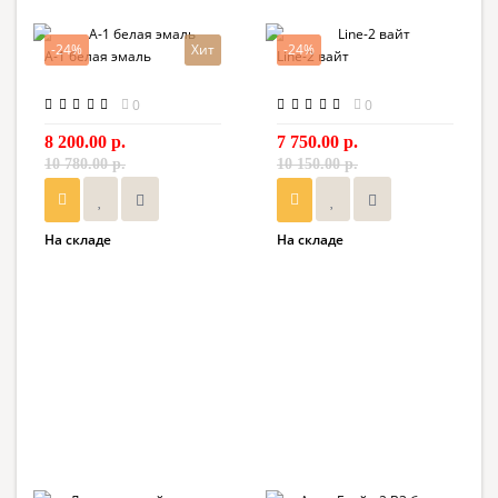
-24%
Хит
-24%
A-1 белая эмаль
Line-2 вайт
0
0
8 200.00 р.
7 750.00 р.
10 780.00 р.
10 150.00 р.
На складе
На складе