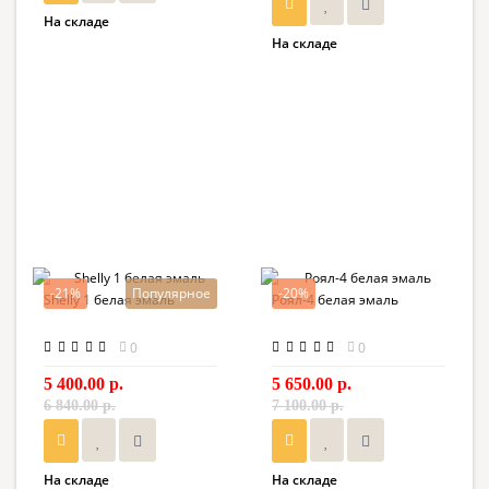
На складе
На складе
-21%
Популярное
-20%
Shelly 1 белая эмаль
Роял-4 белая эмаль
0
0
5 400.00 р.
5 650.00 р.
6 840.00 р.
7 100.00 р.
На складе
На складе