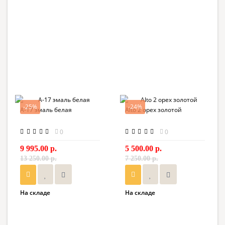
-25%
-24%
А-17 эмаль белая
Alto 2 орех золотой
0
0
9 995.00 р.
5 500.00 р.
13 250.00 р.
7 250.00 р.
На складе
На складе