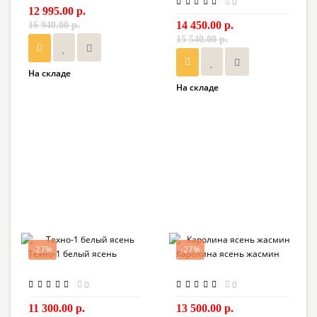
0
12 995.00 р.
14 450.00 р.
16 940.00 р.
15 540.00 р.
На складе
На складе
-27%
-27%
Техно-1 белый ясень
Каролина ясень жасмин
0
0
11 300.00 р.
13 500.00 р.