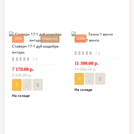
-28%
Новинка
-23%
Техно-1 венге
Ставерн 17-1 дуб мадейра
янтарь
0
0
11 300.00 р.
7 170.00 р.
14 600.00 р.
9 940.00 р.
На складе
На складе