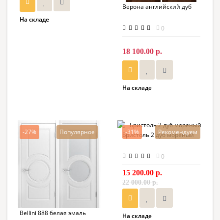
Верона английский дуб
На складе
0
18 100.00 р.
На складе
-27%
Популярное
-31%
Рекомендуем
Бристоль 2 дуб мореный
0
15 200.00 р.
22 000.00 р.
Bellini 888 белая эмаль
На складе