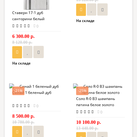
Ставерн 17-1 дуб
санторини белый
На складе
0
6 300.00 р.
8 120.00 р.
На складе
-21%
-25%
Синай 1 беленый дуб
Соло R-0 В3 шампань
патина белое золото
0
0
8 500.00 р.
10 100.00 р.
10 780.00 р.
13 440.00 р.