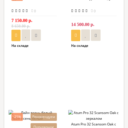
0
0
7 150.00 р.
14 500.00 р.
8 650.00 р.
На складе
На складе
-25%
Рекомендуем
Лайн ясень белый
Atum Pro 32 Scansom Oak с
Популярное