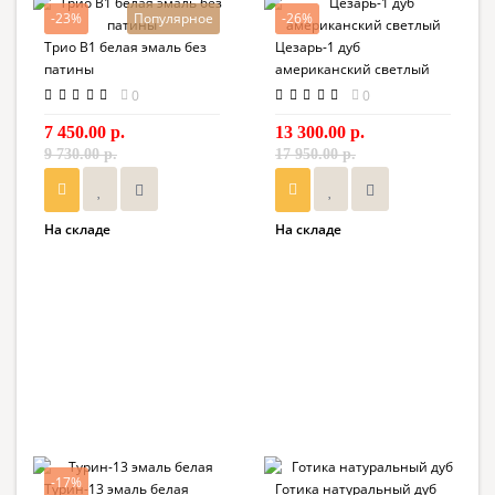
-23%
Популярное
-26%
Трио В1 белая эмаль без
Цезарь-1 дуб
патины
американский светлый
0
0
7 450.00 р.
13 300.00 р.
9 730.00 р.
17 950.00 р.
На складе
На складе
-17%
Турин-13 эмаль белая
Готика натуральный дуб