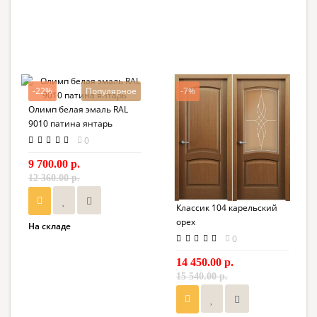
-22%
Популярное
-7%
Олимп белая эмаль RAL
9010 патина янтарь
0
9 700.00 р.
12 360.00 р.
Классик 104 карельский
орех
На складе
0
14 450.00 р.
15 540.00 р.