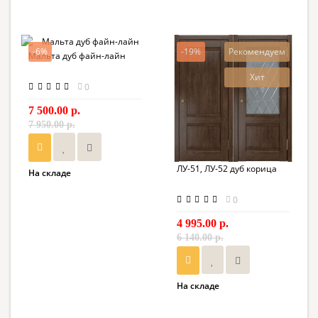
-6%
-19%
Рекомендуем
Мальта дуб файн-лайн
Хит
0
7 500.00 р.
7 950.00 р.
ЛУ-51, ЛУ-52 дуб корица
На складе
0
4 995.00 р.
6 140.00 р.
На складе