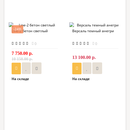
-24%
Line-2 бетон светлый
Версаль темный анегри
0
0
7 750.00 р.
13 100.00 р.
10 150.00 р.
На складе
На складе