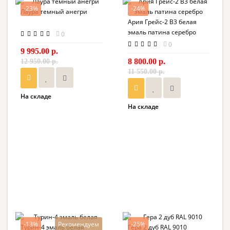
-23%
-24%
Лаура темный анегри
Ария Грейс-2 В3 белая
эмаль патина серебро
0
0
9 995.00 р.
8 800.00 р.
12 950.00 р.
11 550.00 р.
На складе
На складе
-13%
Рекомендуем
-25%
Турин-4 эмаль белая
Гера 2 дуб RAL 9010