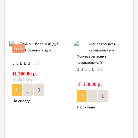
-27%
Техно-1 беленый дуб
Финестра ясень
карамельный
0
0
11 300.00 р.
15 400.00 р.
18 350.00 р.
На складе
На складе