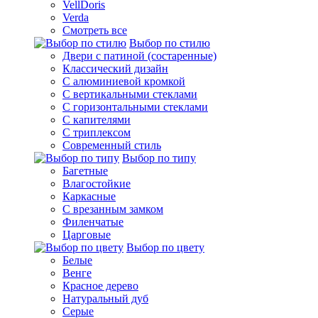
VellDoris
Verda
Смотреть все
Выбор по стилю
Двери с патиной (состаренные)
Классический дизайн
С алюминиевой кромкой
С вертикальными стеклами
С горизонтальными стеклами
С капителями
С триплексом
Современный стиль
Выбор по типу
Багетные
Влагостойкие
Каркасные
С врезанным замком
Филенчатые
Царговые
Выбор по цвету
Белые
Венге
Красное дерево
Натуральный дуб
Серые