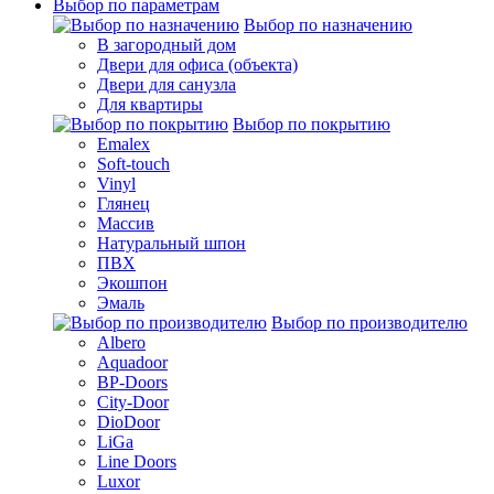
Выбор по параметрам
Выбор по назначению
В загородный дом
Двери для офиса (объекта)
Двери для санузла
Для квартиры
Выбор по покрытию
Emalex
Soft-touch
Vinyl
Глянец
Массив
Натуральный шпон
ПВХ
Экошпон
Эмаль
Выбор по производителю
Albero
Aquadoor
BP-Doors
City-Door
DioDoor
LiGa
Line Doors
Luxor