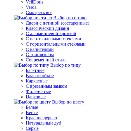
VellDoris
Verda
Смотреть все
Выбор по стилю
Двери с патиной (состаренные)
Классический дизайн
С алюминиевой кромкой
С вертикальными стеклами
С горизонтальными стеклами
С капителями
С триплексом
Современный стиль
Выбор по типу
Багетные
Влагостойкие
Каркасные
С врезанным замком
Филенчатые
Царговые
Выбор по цвету
Белые
Венге
Красное дерево
Натуральный дуб
Серые