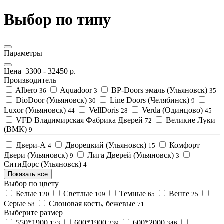
Выбор по типу
Параметры
Цена
3300
-
32450
р.
Производитель
Albero
Aquadoor
BP-Doors эмаль (Ульяновск)
36
3
35
DioDoor (Ульяновск)
Line Doors (Челябинск)
30
9
Luxor (Ульяновск)
VellDoris
Verda (Одинцово)
44
28
45
VFD Владимирская Фабрика Дверей
Великие Луки
72
(ВМК)
9
Двери-А
Дворецкий (Ульяновск)
Комфорт
4
15
Двери (Ульяновск)
Лига Дверей (Ульяновск)
9
3
СитиДорс (Ульяновск)
4
Показать все
Выбор по цвету
Белые
Светлые
Темные
Венге
120
109
65
25
Серые
Слоновая кость, бежевые
58
71
Выберите размер
550*1900
600*1900
600*2000
173
239
346