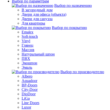
Выбор по параметрам
Выбор по назначению
В загородный дом
Двери для офиса (объекта)
Двери для санузла
Для квартиры
Выбор по покрытию
Emalex
Soft-touch
Vinyl
Глянец
Массив
Натуральный шпон
ПВХ
Экошпон
Эмаль
Выбор по производителю
Albero
Aquadoor
BP-Doors
City-Door
DioDoor
LiGa
Line Doors
Luxor