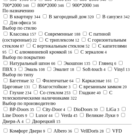
700*2000
800*2000
900*2000
346
346
346
По назначению
В квартиру
В загородный дом
В санузел
344
320
342
Для офиса
56
Выбор по стилю
Классика
Современные
С патиной
157
188
(состаренные)
С триплексом
С горизонтальным
22
12
стеклом
С вертикальным стеклом
С капителями
87
52
С алюминиевой кромкой
С зеркалом
95
16
4
Выбор по покрытию
Натуральный шпон
Экошпон
Глянец
66
135
6
ПВХ
Эмаль
Эмалит
Soft-touch
Vinyl
3
108
18
4
13
Выбор по типу
Багетные
Филенчатые
Каркасные
32
64
161
Царговые
Влагостойкие
С врезанным замком
131
3
20
Глухие
Со стеклом
Гладкие
С
234
253
40
телескопическими наличниками
322
Выбор по производителю
BP-Doors
City-Door
DioDoors
LiGa
35
4
30
3
Line Doors
Luxor
Verda
Великие Луки
9
44
45
9
Двери-А
Дворецкий
4
15
Комфорт Двери
Albero
VellDoris
VFD
9
36
28